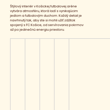
Štýlový interiér v Košickej futbalovej aréne
vytvára atmosféru, ktorá ladí s vynikajúcim
jedlom a futbalovým duchom. Každý detail je
navrhnutý tak, aby ste si mohli užiť zážitok
spojený s FC Košice, od servírovania pokrmov
až po jedinečnú energiu priestoru.