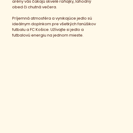
arény vás čakajú skvelé raňajky, lahodný
obed či chutná večera.
Príjemná atmosféra a vynikajúce jedlo sú
ideálnym doplnkom pre všetkých fanúšikov
futbalu a FC Košice. Užívajte si jedlo a
futbalovú energiu na jednom mieste.