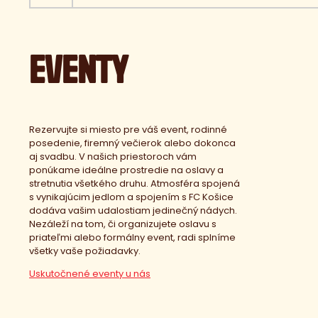
EVENTY
Rezervujte si miesto pre váš event, rodinné
posedenie, firemný večierok alebo dokonca
aj svadbu. V našich priestoroch vám
ponúkame ideálne prostredie na oslavy a
stretnutia všetkého druhu. Atmosféra spojená
s vynikajúcim jedlom a spojením s FC Košice
dodáva vašim udalostiam jedinečný nádych.
Nezáleží na tom, či organizujete oslavu s
priateľmi alebo formálny event, radi splníme
všetky vaše požiadavky.
Uskutočnené eventy u nás